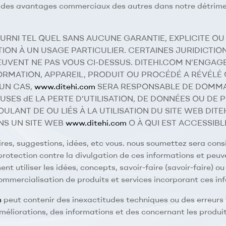
 des avantages commerciaux des autres dans notre détriment
URNI TEL QUEL SANS AUCUNE GARANTIE, EXPLICITE OU 
ION À UN USAGE PARTICULIER. CERTAINES JURIDICTIO
PEUVENT NE PAS VOUS CI-DESSUS. DITEHI.COM N’ENGAG
FORMATION, APPAREIL, PRODUIT OU PROCÉDÉ A RÉVÉLÉ
CUN CAS,
www.ditehi.com
SERA RESPONSABLE DE DOMMAG
 dE LA PERTE D’UTILISATION, DE DONNÉES OU DE PR
NT DE OU LIÉS À LA UTILISATION DU SITE WEB DITEHI
S UN SITE WEB
www.ditehi.com
O À QUI EST ACCESSIBL
res, suggestions, idées, etc vous. nous soumettez sera con
protection contre la divulgation de ces informations et peuven
nt utiliser les idées, concepts, savoir-faire (savoir-faire)
commercialisation de produits et services incorporant ces in
m
peut contenir des inexactitudes techniques ou des erreur
liorations, des informations et des concernant les produit