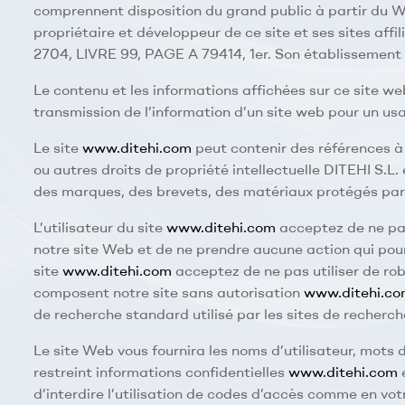
comprennent disposition du grand public à partir du We
propriétaire et développeur de ce site et ses sites af
2704, LIVRE 99, PAGE A 79414, 1er. Son établissement st
Le contenu et les informations affichées sur ce site web
transmission de l’information d’un site web pour un us
Le site
www.ditehi.com
peut contenir des références à 
ou autres droits de propriété intellectuelle DITEHI S.L. 
des marques, des brevets, des matériaux protégés par c
L’utilisateur du site
www.ditehi.com
acceptez de ne pas 
notre site Web et de ne prendre aucune action qui pour
site
www.ditehi.com
acceptez de ne pas utiliser de rob
composent notre site sans autorisation
www.ditehi.c
de recherche standard utilisé par les sites de recherche 
Le site Web vous fournira les noms d’utilisateur, mot
restreint informations confidentielles
www.ditehi.com
e
d’interdire l’utilisation de codes d’accès comme en vot