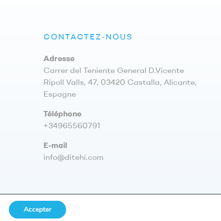
CONTACTEZ-NOUS
Adresse
Carrer del Teniente General D.Vicente
Ripoll Valls, 47, 03420 Castalla, Alicante,
Espagne
Téléphone
+34965560791
E-mail
info@ditehi.com
ntialité
–
Cookies
–
Plan du site
Accepter