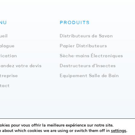
NU
PRODUITS
ueil
Distributeurs de Savon
alogue
Papier Distributeurs
ication
Sèche-mains Électroniques
andez votre devis
Destructeurs d’Insectes
treprise
Equipement Salle de Bain
tact
kies pour vous offrir la meilleure expérience sur notre site.
s de Higiene S.L. Tous droits réservés –
Avis légal
–
Confide
e about which cookies we are using or switch them off in
settings
.