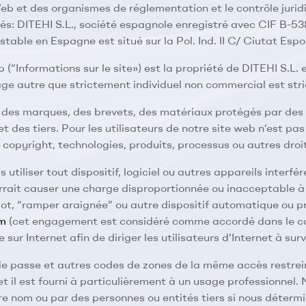
b et des organismes de réglementation et le contrôle juridi
filiés: DITEHI S.L., société espagnole enregistré avec CIF 
able en Espagne est situé sur la Pol. Ind. II C/ Ciutat Espo
 (“Informations sur le site») est la propriété de DITEHI S.L.
age autre que strictement individuel non commercial est stri
des marques, des brevets, des matériaux protégés par des dr
et des tiers. Pour les utilisateurs de notre site web n’est pas
opyright, technologies, produits, processus ou autres droits
utiliser tout dispositif, logiciel ou autres appareils interfé
rait causer une charge disproportionnée ou inacceptable à no
ot, “ramper araignée” ou autre dispositif automatique ou pr
om
(cet engagement est considéré comme accordé dans le cas
sur Internet afin de diriger les utilisateurs d’Internet à surv
s de passe et autres codes de zones de la même accès restre
t il est fourni à particulièrement à un usage professionnel. 
re nom ou par des personnes ou entités tiers si nous détermin