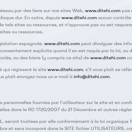
réseau par des liens sur nos sites Web,
www.ditehi.com
pas r
 disque dur. En outre, depuis
www.ditehi.com
aucun contrôle 
e tels sites ou ressources, et n’approuve pas ou est respons
sites ou ressources.
égislation espagnole.
www.ditehi.com
peut divulguer des infor
nsentement explicite quand il en est requis par la loi, ou de
ociés, ou des biens (y compris ce site) de
www.ditehi.com
co
é qui régissent le site
www.ditehi.com
, s’il vous plaît se ré
ous plaît envoyez-nous un e-mail à
info@ditehi.com
.
 personnelles fournies par l’utilisateur sur le site et en con
elles dans le RD 1720/2007 du 21 Décembre et autres réglem
.L. seront traitées par elle conformément à la loi organiqu
re et sera incorporé dans le SITE fichier UTILISATEURS, cré