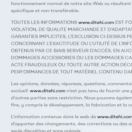
fonctionnement normal de notre site Web ou résultant
spécifique et non-transférable.
TOUTES LES INFORMATIONS
www.ditehi.com
EST FO
VIOLATION, DE QUALITE MARCHANDE ET D’ADAPTAT
GARANTIES IMPLICITES, L’EXCLUSION CI-DESSUS 
CONCERNANT L’EXACTITUDE OU L’UTILITÉ DE L’IN
OBTENUS PAR CE BIAIS SERVEUR D’ACCÈS. EN AU
DOMMAGES ACCESSOIRES OU LES DOMMAGES CAUSES
ACTE FRAUDULEUX OU TOUTE AUTRE ACTION DÉCOULA
PERFORMANCES DE TOUT MATÉRIEL CONTENU DAN
Les opinions, données, réponses, questions, commentai
exclusif.
www.ditehi.com
n’est pas tenu de fournir une 
d’autres parties sans restriction. Nous pouvons égaleme
fins, y compris le développement, la fabrication et la 
L’information contenue dans le web de
www.ditehi.co
d’apporter des changements, des corrections ou des amé
seule discrétion et sans préavis.