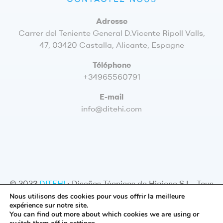
Adresse
Carrer del Teniente General D.Vicente Ripoll Valls,
47, 03420 Castalla, Alicante, Espagne
Téléphone
+34965560791
E-mail
info@ditehi.com
© 2023
DITEHI
· Diseños Técnicos de Higiene S.L. Tous
droits réservés –
Avis légal
–
Confidentialité
–
Cookies
–
Nous utilisons des cookies pour vous offrir la meilleure
expérience sur notre site.
Plan du site
You can find out more about which cookies we are using or