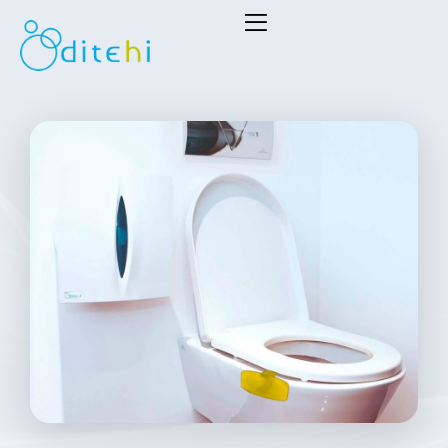
Dithei
S.L.